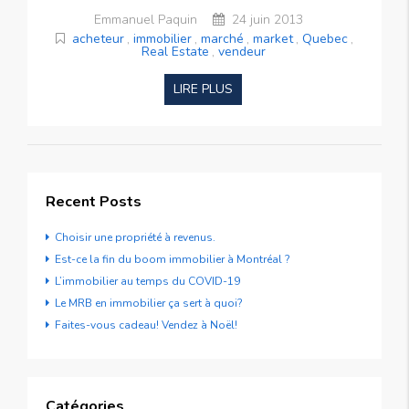
Emmanuel Paquin
24 juin 2013
acheteur
,
immobilier
,
marché
,
market
,
Quebec
,
Real Estate
,
vendeur
LIRE PLUS
Recent Posts
Choisir une propriété à revenus.
Est-ce la fin du boom immobilier à Montréal ?
L’immobilier au temps du COVID-19
Le MRB en immobilier ça sert à quoi?
Faites-vous cadeau! Vendez à Noël!
Catégories