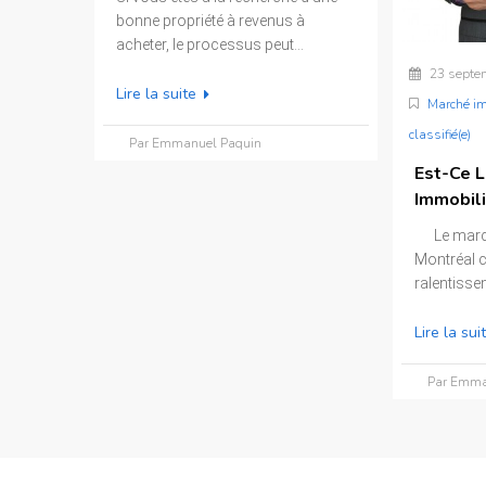
bonne propriété à revenus à
acheter, le processus peut...
23 septe
Lire la suite
Marché im
classifié(e)
Par Emmanuel Paquin
Est-Ce 
Immobili
Le march
Montréal c
ralentissem
Lire la sui
Par Emma