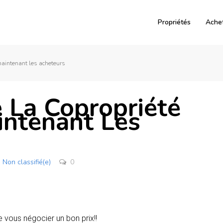
Propriétés
Ache
 maintenant les acheteurs
 La Copropriété
ntenant Les
Non classifié(e)
0
e vous négocier un bon prix!!