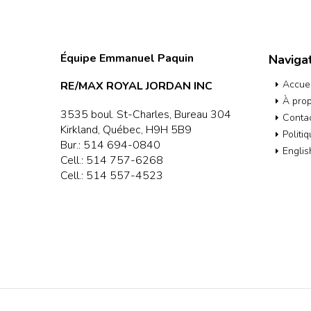
Équipe Emmanuel Paquin
Naviga
Accuei
RE/MAX ROYAL JORDAN INC
À pro
3535 boul. St-Charles, Bureau 304
Conta
Kirkland, Québec, H9H 5B9
Politi
Bur.:
514 694-0840
Englis
Cell.:
514 757-6268
Cell.:
514 557-4523