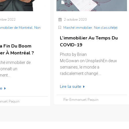
mbre 2022
2 octobre 2020
mobilier de Montréal
,
Non
Marché immobilier
,
Non classifié(e)
L’immobilier Au Temps Du
COVID-19
La Fin Du Boom
er À Montréal ?
Photo by Brian
McGowan on UnsplashEn deux
é immobilier de
semaines, le monde a
onnaît un
radicalement changé....
ent...
Lire la suite
te
Par Emmanuel Paquin
nuel Paquin