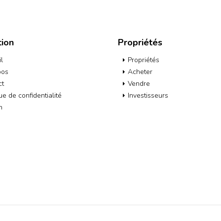
tion
Propriétés
l
Propriétés
pos
Acheter
ct
Vendre
que de confidentialité
Investisseurs
h