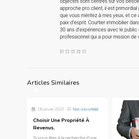
objectifs sont centrés sur vos besoi
approche pro client, il est primordial
que vous méritez à mes yeux, et ce a
paix d’esprit. Courtier immobilier da
30 ans d’expériences avec le public 
professionnel qui a pour mission de v
Articles Similaires
18 janvier 2023
Non classifié(e)
Choisir Une Propriété À
Revenus.
Si vous êtes à la recherche d'une