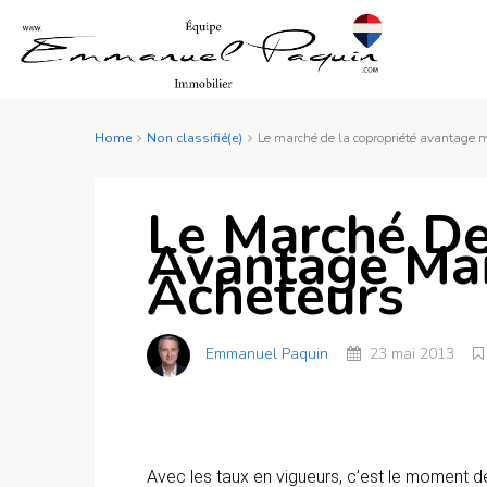
Home
Non classifié(e)
Le marché de la copropriété avantage
Le Marché De
Avantage Mai
Acheteurs
Emmanuel Paquin
23 mai 2013
Avec les taux en vigueurs, c’est le moment d