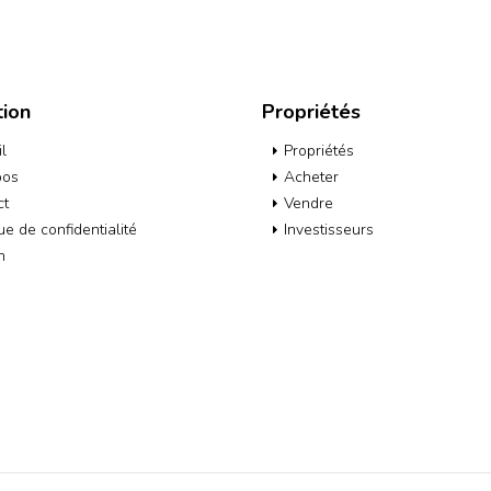
tion
Propriétés
l
Propriétés
pos
Acheter
ct
Vendre
que de confidentialité
Investisseurs
h