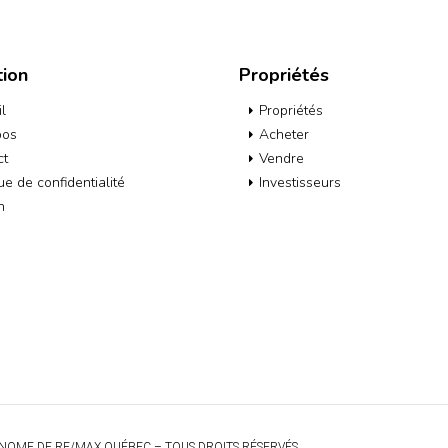
tion
Propriétés
l
Propriétés
pos
Acheter
ct
Vendre
que de confidentialité
Investisseurs
h
NOME DE RE/MAX QUÉBEC – TOUS DROITS RÉSERVÉS