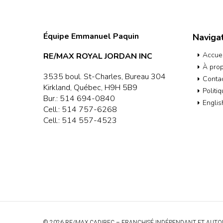
Équipe Emmanuel Paquin
Naviga
Accuei
RE/MAX ROYAL JORDAN INC
À pro
3535 boul. St-Charles, Bureau 304
Conta
Kirkland, Québec, H9H 5B9
Politi
Bur.:
514 694-0840
Englis
Cell.:
514 757-6268
Cell.:
514 557-4523
© 2026 RE/MAX CADIBEC – FRANCHISÉ INDÉPENDANT ET AUTO