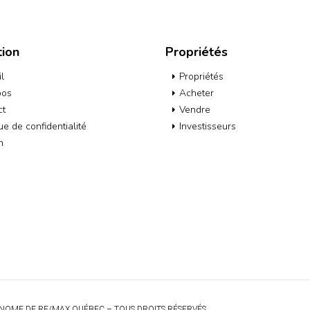
tion
Propriétés
l
Propriétés
pos
Acheter
ct
Vendre
que de confidentialité
Investisseurs
h
NOME DE RE/MAX QUÉBEC – TOUS DROITS RÉSERVÉS