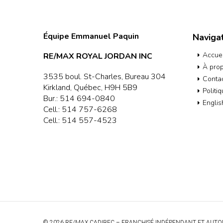
Équipe Emmanuel Paquin
Naviga
Accuei
RE/MAX ROYAL JORDAN INC
À pro
3535 boul. St-Charles, Bureau 304
Conta
Kirkland, Québec, H9H 5B9
Politi
Bur.:
514 694-0840
Englis
Cell.:
514 757-6268
Cell.:
514 557-4523
© 2026 RE/MAX CADIBEC – FRANCHISÉ INDÉPENDANT ET AUTO