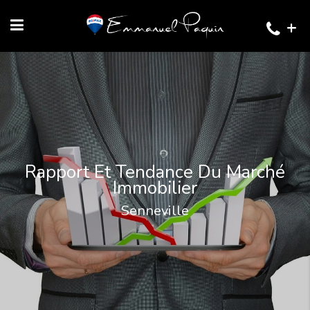
+
Rapport Et Tendance Du Marché
Immobilier
Senneville