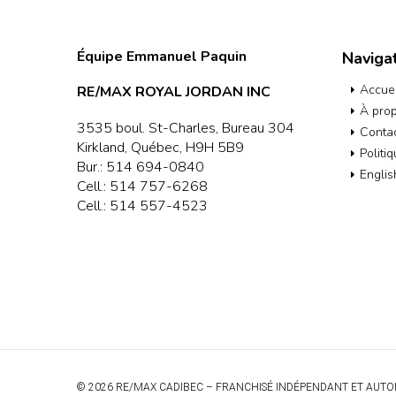
Équipe Emmanuel Paquin
Naviga
Accuei
RE/MAX ROYAL JORDAN INC
À pro
3535 boul. St-Charles, Bureau 304
Conta
Kirkland, Québec, H9H 5B9
Politi
Bur.:
514 694-0840
Englis
Cell.:
514 757-6268
Cell.:
514 557-4523
© 2026 RE/MAX CADIBEC – FRANCHISÉ INDÉPENDANT ET AUTO