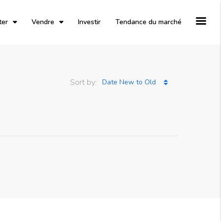
ter
Vendre
Investir
Tendance du marché
Sort by:
Date New to Old