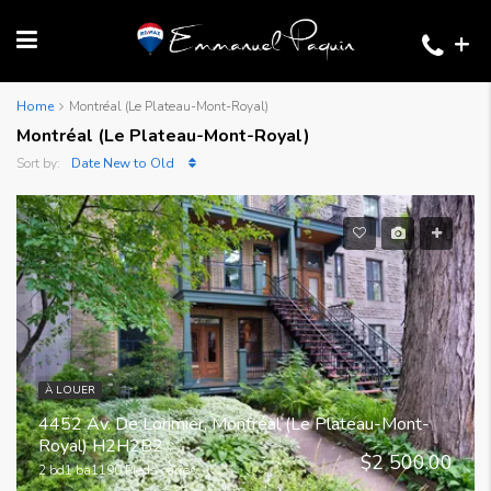
+
Home
Montréal (Le Plateau-Mont-Royal)
Montréal (Le Plateau-Mont-Royal)
Sort by:
Date New to Old
À LOUER
4452 Av. De Lorimier, Montréal (Le Plateau-Mont-
Royal) H2H2B2
$2 500.00
2 bd
1 ba
1190 Pieds carrés