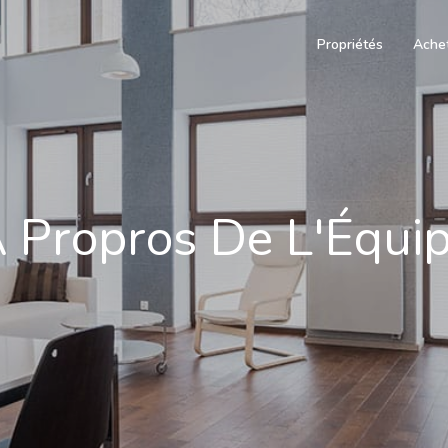
Propriétés
Ache
 Propros De L'Équi