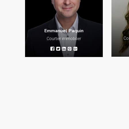
Passion
dynamism
centrés s
transaction
Emmanuel Paquin
Cou
Courtier immobilier