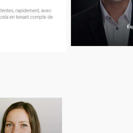
ttentes, rapidement, avec
t cela en tenant compte de
Éq
Françoise Cardyn
manuel Paquin
Courtier immobilier résidentiel
urtier immobilier
M'assurer que votre transaction