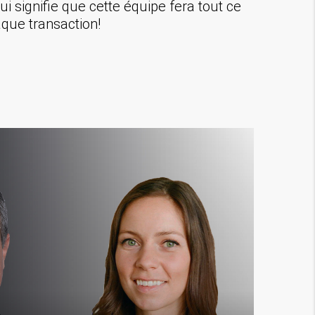
 signifie que cette équipe fera tout ce
aque transaction!
Une équip