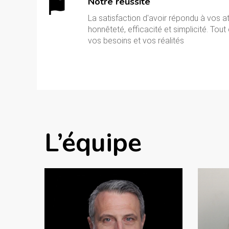
Notre réussite
La satisfaction d'avoir répondu à vos a
honnêteté, efficacité et simplicité. Tou
vos besoins et vos réalités
L’équipe
Em
Co