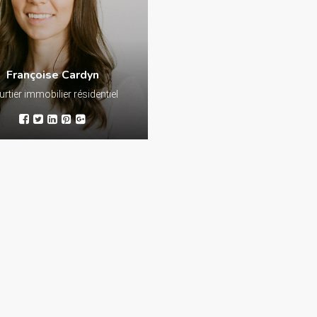
immobilière soit le plus agréable
, écoute, efficacité et
possible est ma priorité, en
e. Mes objectifs sont
répondant à vos attentes avec soi
ur vos besoins et chaque
diligence et honnêteté, le tout dans 
 est unique et importante.
meilleur de vos intérêts.
Françoise Cardyn
rtier immobilier résidentiel